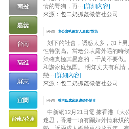
情的野狗，再···
[
詳細內容
]
來源：
包二奶抓姦徵信社公司
[
外遇
]
老公出軌後女人最蠢7對策
刻下的社會，誘惑太多，加上男
性特別高。當老公表露外遇的時
策確實極其愚蠢的，千萬不要做。
和諧家庭氛圍。 明知丈夫有私情
戀···
[
詳細內容
]
來源：
包二奶抓姦徵信社公司
[
外遇
]
香港四成家庭遭婚外情者
中新網12月21日電 據香港《
迷思，香港一項有關婚外情麻煩
勢，近兩成人婚齡更少於五年。