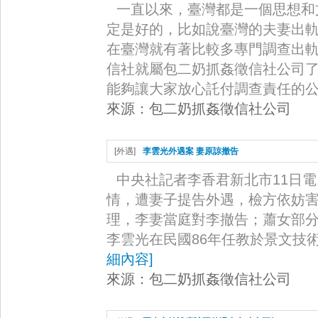
一直以來，臺灣都是一個思想和
定是好的，比如說臺灣的夫妻出
在臺灣就有著比較多專門調查出
信社就屬包二奶抓姦徵信社公司
能夠讓大家放心託付調查責任的公·
來源：
包二奶抓姦徵信社公司
[
外遇
]
李雲光外遇案 妻原諒撤告
中央社記者李香君新北市11日
情，遭妻子提告外遇，檢方依妨
理，李妻當庭對李撤告；蕭女部分
李雲光在民國86年任教於景文技術
細內容
]
來源：
包二奶抓姦徵信社公司