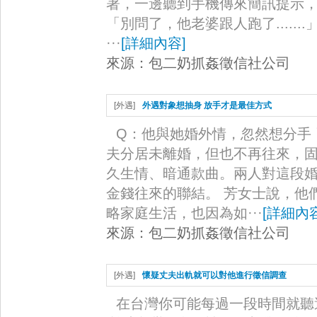
著，一邊聽到手機傳來簡訊提示
「別問了，他老婆跟人跑了.....
···
[
詳細內容
]
來源：
包二奶抓姦徵信社公司
[
外遇
]
外遇對象想抽身 放手才是最佳方式
Q：他與她婚外情，忽然想分手
夫分居未離婚，但也不再往來，
久生情、暗通款曲。兩人對這段
金錢往來的聯結。 芳女士說，他
略家庭生活，也因為如···
[
詳細內
來源：
包二奶抓姦徵信社公司
[
外遇
]
懷疑丈夫出軌就可以對他進行徵信調查
在台灣你可能每過一段時間就聽