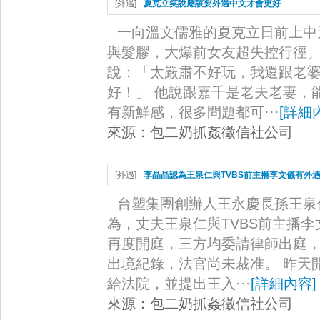
[
外遇
]
夏克立笑說應該要外遇中文才會更好
一向溫文儒雅的夏克立日前上中
與髮膠，大爆前女友超失控行徑。
說：「太嚴肅不好玩，我還跟老
好！」 他說跟嘉千是老夫老妻，
有新鮮感，很多問題都可···
[
詳細
來源：
包二奶抓姦徵信社公司
[
外遇
]
李晶晶認為王泉仁與TVBS前主播李文儀有外
台塑集團創辦人王永慶長孫王泉
為，丈夫王泉仁與TVBS前主播
再度開庭，三方均委請律師出庭，
出境紀錄，法官尚未裁准。 昨天
給法院，並提出王入···
[
詳細內容
]
來源：
包二奶抓姦徵信社公司