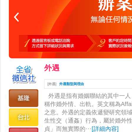
外遇
[
外遇
]
外遇類型與理由
外遇是指有婚姻聯結的其中一人
稱作婚外情、出軌。英文稱為Affai
之意。外遇的定義依遞變研究領
生性交（通姦）行為，屬於婚外
貞」而無實際的···
[
詳細內容
]