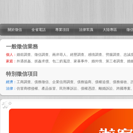
關於徵信
全省電話
專業項目
法律常識
大陸專區
徵信
一般徵信業務
個人：
婚前調查、徵信調查、兩岸尋人、經歷調查、感情調查、劈腿調查、忠誠
家庭：
外遇抓姦、抓姦求償、包二奶蒐證、家暴事件、婚外情、第三者調查、婚
特別徵信項目
經濟：
工商調查、債務徵信、企業信用調查、債務協商、債權追償、債務催收、
法律：
仿冒商標侵權、產品仮冒、民刑事訴訟、債權憑證、離婚訴訟、跨國專案