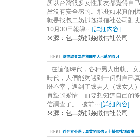
所以台灣很多女性朋友都覺得自
當沒有安全感的。那麼如果真的
就是找包二奶抓姦徵信社公司對丈
10月30日報導···
[
詳細內容
]
來源：
包二奶抓姦徵信社公司
[
外遇
]
徵信調查為你揭開男人出軌的原因
在這個時代，各種男人出軌、女
時代，人們能夠遇到一個對自己
麼不幸，遇到了壞男人（壞女人
真摯的愛情。而要想知道自己的
信調查了。 據前···
[
詳細內容
]
來源：
包二奶抓姦徵信社公司
[
外遇
]
伴侶有外遇，專業的徵信人士幫你找到證據