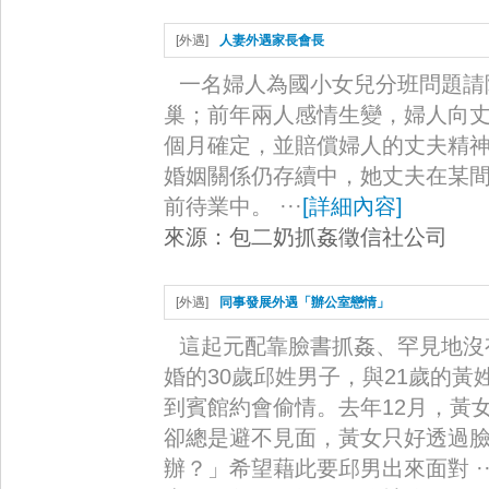
[
外遇
]
人妻外遇家長會長
一名婦人為國小女兒分班問題請
巢；前年兩人感情生變，婦人向
個月確定，並賠償婦人的丈夫精神
婚姻關係仍存續中，她丈夫在某
前待業中。 ···
[
詳細內容
]
來源：
包二奶抓姦徵信社公司
[
外遇
]
同事發展外遇「辦公室戀情」
這起元配靠臉書抓姦、罕見地沒
婚的30歲邱姓男子，與21歲的
到賓館約會偷情。去年12月，黃
卻總是避不見面，黃女只好透過
辦？」希望藉此要邱男出來面對 ··