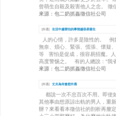
曾萌生自殺及殺害他人之念。 徵信社公
來源：
包二奶抓姦徵信社公司
[
外遇
]
生活中越害怕的事情越容易發生
人的心情，許多是陰性的。 例
無奈、煩心、緊張、慌張、懷疑
等 害怕是促成，很容易招魔。
高度警惕之。 有的人總說：“我省·
來源：
包二奶抓姦徵信社公司
[
外遇
]
丈夫為何會想外遇
都說一次不忠百次不用。即使
其他事由想原諒出軌的男人，重
辦？來看看本徵信社的剖析再釐定