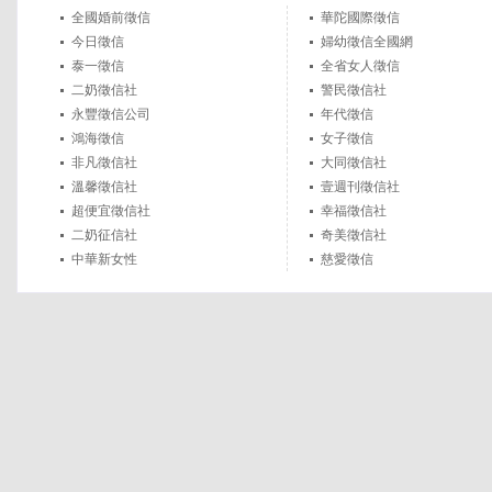
全國婚前徵信
華陀國際徵信
今日徵信
婦幼徵信全國網
泰一徵信
全省女人徵信
二奶徵信社
警民徵信社
永豐徵信公司
年代徵信
鴻海徵信
女子徵信
非凡徵信社
大同徵信社
溫馨徵信社
壹週刊徵信社
超便宜徵信社
幸福徵信社
二奶征信社
奇美徵信社
中華新女性
慈愛徵信