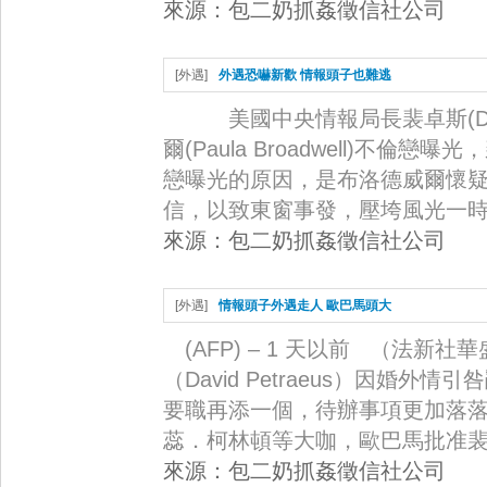
來源：
包二奶抓姦徵信社公司
[
外遇
]
外遇恐嚇新歡 情報頭子也難逃
美國中央情報局長裴卓斯(David
爾(Paula Broadwell)
戀曝光的原因，是布洛德威爾懷
信，以致東窗事發，壓垮風光一時的
來源：
包二奶抓姦徵信社公司
[
外遇
]
情報頭子外遇走人 歐巴馬頭大
(AFP) – 1 天以前 （法新
（David Petraeus）因婚
要職再添一個，待辦事項更加落落
蕊．柯林頓等大咖，歐巴馬批准裴·
來源：
包二奶抓姦徵信社公司