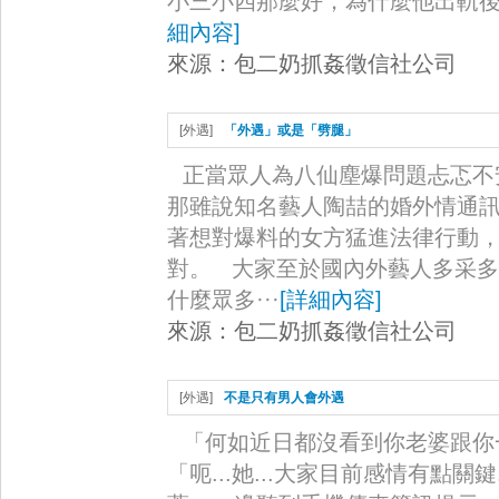
小三小四那麼好，為什麼他出軌後
細內容
]
來源：
包二奶抓姦徵信社公司
[
外遇
]
「外遇」或是「劈腿」
正當眾人為八仙塵爆問題忐忑不
那雖說知名藝人陶喆的婚外情通
著想對爆料的女方猛進法律行動
對。 大家至於國內外藝人多采
什麼眾多···
[
詳細內容
]
來源：
包二奶抓姦徵信社公司
[
外遇
]
不是只有男人會外遇
「何如近日都沒看到你老婆跟你
「呃...她...大家目前感情有點關