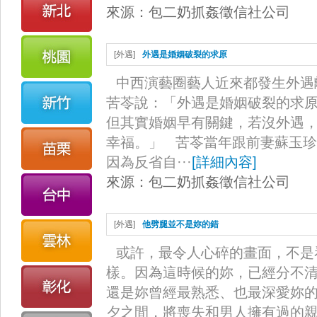
來源：
包二奶抓姦徵信社公司
[
外遇
]
外遇是婚姻破裂的求原
中西演藝圈藝人近來都發生外遇
苦苓說：「外遇是婚姻破裂的求
但其實婚姻早有關鍵，若沒外遇
幸福。」 苦苓當年跟前妻蘇玉珍
因為反省自···
[
詳細內容
]
來源：
包二奶抓姦徵信社公司
[
外遇
]
他劈腿並不是妳的錯
或許，最令人心碎的畫面，不是
樣。因為這時候的妳，已經分不
還是妳曾經最熟悉、也最深愛妳
夕之間，將喪失和男人擁有過的