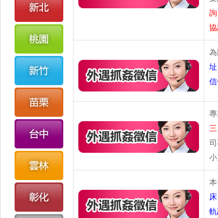
詢
協
為
址
信
專
三
司
小
本
床
軌