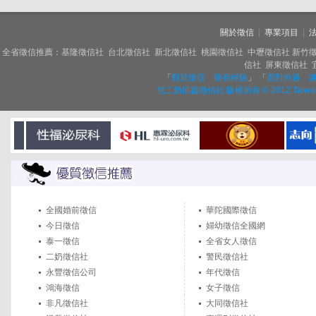
關於徵信
|
專業項目
|
全省徵信推薦：基隆徵信社 台北徵信社 新北徵信社 桃園徵信社 中壢徵信社 新竹徵
信社 屏東徵信社 
「
對於徵信 很有經驗
」 「
面對外遇 
包二奶抓姦徵信社 版權所有 © 2012 Taiwa
全國婚前徵信
華陀國際徵信
今日徵信
婦幼徵信全國網
泰一徵信
全省女人徵信
二奶徵信社
警民徵信社
永豐徵信公司
年代徵信
鴻海徵信
女子徵信
非凡徵信社
大同徵信社