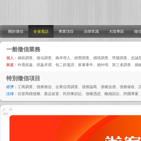
關於徵信
全省電話
專業項目
法律常識
大陸專區
徵信
一般徵信業務
個人：
婚前調查、徵信調查、兩岸尋人、經歷調查、感情調查、劈腿調查、忠誠
家庭：
外遇抓姦、抓姦求償、包二奶蒐證、家暴事件、婚外情、第三者調查、婚
特別徵信項目
經濟：
工商調查、債務徵信、企業信用調查、債務協商、債權追償、債務催收、
法律：
仿冒商標侵權、產品仮冒、民刑事訴訟、債權憑證、離婚訴訟、跨國專案