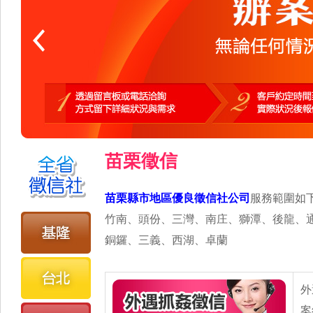
苗栗徵信
苗栗縣市地區優良徵信社公司
服務範圍如
竹南、頭份、三灣、南庄、獅潭、後龍、
銅鑼、三義、西湖、卓蘭
外
案