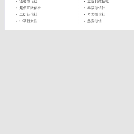
溫馨徵信社
壹週刊徵信社
超便宜徵信社
幸福徵信社
二奶征信社
奇美徵信社
中華新女性
慈愛徵信