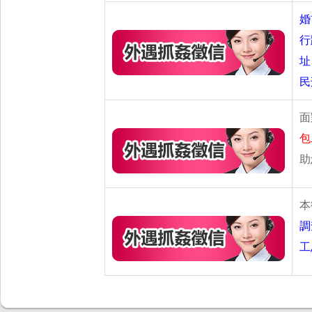
婚
行
址
民
面
包
助
本
調
工