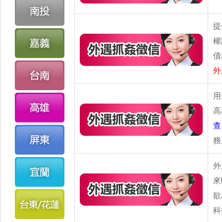
提
權
債
外
用
高
查
務
外
來
欲
科