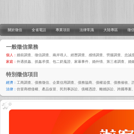
關於徵信
全省電話
專業項目
法律常識
大陸專區
徵信
一般徵信業務
個人：
婚前調查、徵信調查、兩岸尋人、經歷調查、感情調查、劈腿調查、忠誠
家庭：
外遇抓姦、抓姦求償、包二奶蒐證、家暴事件、婚外情、第三者調查、婚
特別徵信項目
經濟：
工商調查、債務徵信、企業信用調查、債務協商、債權追償、債務催收、
法律：
仿冒商標侵權、產品仮冒、民刑事訴訟、債權憑證、離婚訴訟、跨國專案