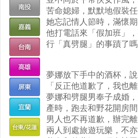
苦命媳婦，默默地假裝任
她忘記情人節時，滿懷期
他打電話來「假加班」，
行「真劈腿」的事蹟了嗎
夢娜放下手中的酒杯，說
「反正他道歉了，我也離
夢娜和劈腿男奉子成婚，
產時，跑去和野花開房間
男人也不再道歉，辦完離
兩人到處旅遊玩樂，不亦