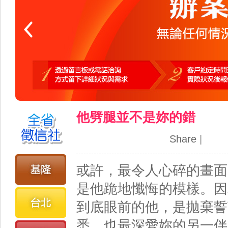
他劈腿並不是妳的錯
Share
|
或許，最令人心碎的畫面
是他跪地懺悔的模樣。因
到底眼前的他，是拋棄誓
悉、也最深愛妳的另一伴