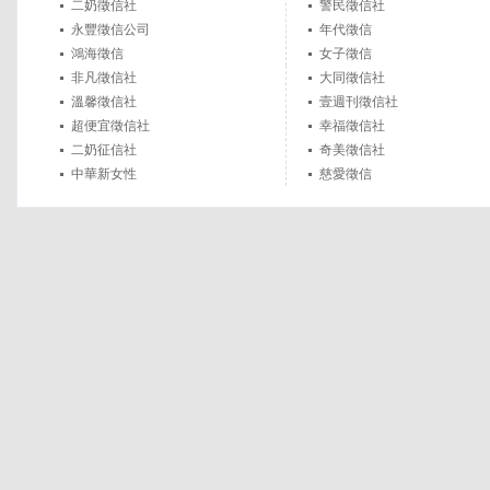
二奶徵信社
警民徵信社
永豐徵信公司
年代徵信
鴻海徵信
女子徵信
非凡徵信社
大同徵信社
溫馨徵信社
壹週刊徵信社
超便宜徵信社
幸福徵信社
二奶征信社
奇美徵信社
中華新女性
慈愛徵信