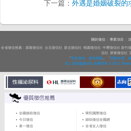
下一篇：
外遇是婚姻破裂的
關於徵信
|
專業項目
|
全省徵信推薦：基隆徵信社 台北徵信社 新北徵信社 桃園徵信社 中壢徵信社 新竹徵
信社 屏東徵信社 
「
對於徵信 很有經驗
」 「
面對外遇 
包二奶抓姦徵信社 版權所有 © 2012 Taiwa
全國婚前徵信
華陀國際徵信
今日徵信
婦幼徵信全國網
泰一徵信
全省女人徵信